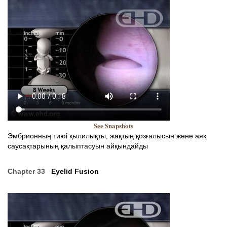
See Snapshots
Эмбрионның тиюі қылилықты, жақтың қозғалысын және аяқ
саусақтарының қалыптасуын айқындайды
Chapter 33
Eyelid Fusion