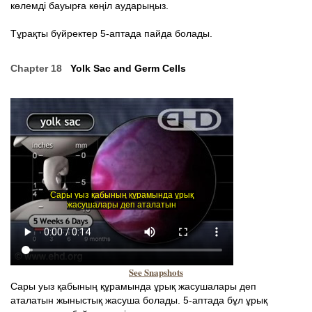
көлемді бауырға көңіл аударыңыз.
Тұрақты бүйректер 5-аптада пайда болады.
Chapter 18
Yolk Sac and Germ Cells
See Snapshots
Сары уыз қабының құрамында ұрық жасушалары деп
аталатын жыныстық жасуша болады. 5-аптада бұл ұрық