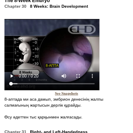
The 8-Week Embryo
Chapter 30
8 Weeks: Brain Development
See Snapshots
8-аптада ми аса дамып, эмбрион денесінің жалпы
салмағының жартысын дерлік құрайды.
Өсу әдеттен тыс қарқынмен жалғасады.
Chapter 31
Right- and Left-Handedness