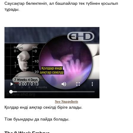
Саусақтар бөлектеніп, ал башпайлар тек түбінен қосылып
тұрады.
See Snapshots
Қолдар енді аяқтар секілді біріге алады.
Тізе буындары да пайда болады.