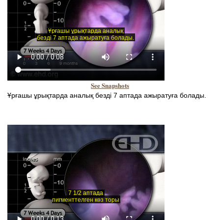
See Snapshots
Ұрғашы ұрықтарда аналық безді 7 аптада ажыратуға болады.