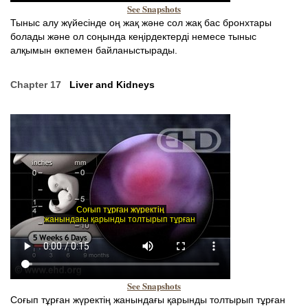
See Snapshots
Тыныс алу жүйесінде оң жақ және сол жақ бас бронхтары
болады және ол соңында кеңірдектерді немесе тыныс
алқымын өкпемен байланыстырады.
Chapter 17
Liver and Kidneys
See Snapshots
Соғып тұрған жүректің жанындағы қарынды толтырып тұрған