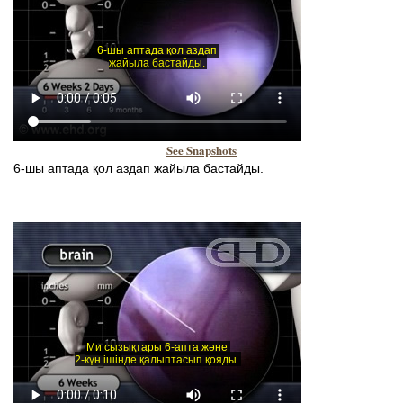
See Snapshots
6-шы аптада қол аздап жайыла бастайды.