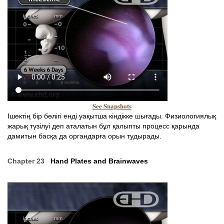
See Snapshots
Ішектің бір бөлігі енді уақытша кіндікке шығады. Физиологиялық
жарық түзілуі деп аталатын бұл қалыпты процесс қарында
дамитын басқа да органдарға орын тудырады.
Chapter 23
Hand Plates and Brainwaves