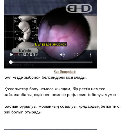
See Snapshots
Бұл кезде эмбрион белсендірек қозғалады.
Қозғалыстар баяу немесе жылдам, бір реттік немесе
қайталанбалы, өздігінен немесе рефлесивтік болуы мүмкін.
Бастың бұрылуы, мойынның созылуы, қолдардың бетке тиюі
жиі болып отырады.