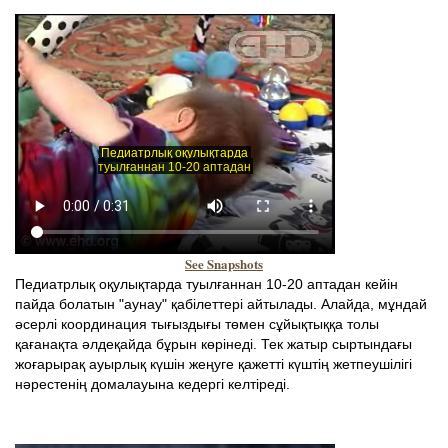
See Snapshots
Педиатрлық оқулықтарда туылғаннан 10-20 аптадан кейін
пайда болатын "аунау" қабілеттері айтылады. Алайда, мұндай
әсерлі координация тығыздығы төмен сұйықтыққа толы
қағанақта әлдеқайда бұрын көрінеді. Тек жатыр сыртындағы
жоғарырақ ауырлық күшін жеңуге қажетті күштің жетпеушілігі
нәрестенің домалауына кедергі келтіреді.