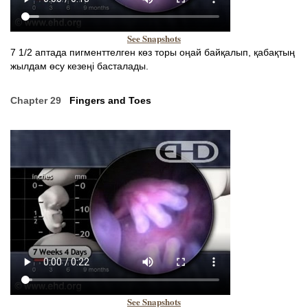
See Snapshots
7 1/2 аптада пигменттелген көз торы оңай байқалып, қабақтың
жылдам өсу кезеңі басталады.
Chapter 29
Fingers and Toes
See Snapshots