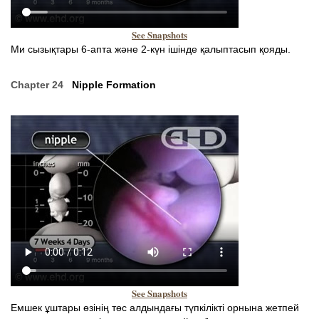
See Snapshots
Ми сызықтары 6-апта және 2-күн ішінде қалыптасып қояды.
Chapter 24
Nipple Formation
See Snapshots
Емшек ұштары өзінің төс алдындағы түпкілікті орнына жетпей