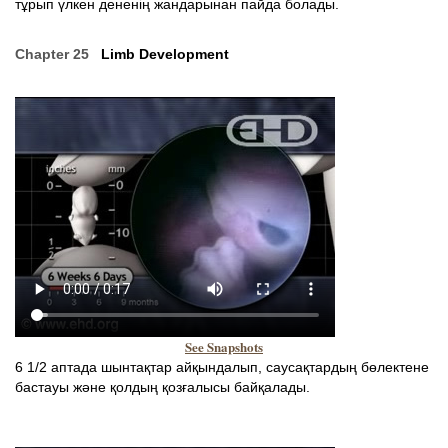
тұрып үлкен дененің жандарынан пайда болады.
Chapter 25
Limb Development
See Snapshots
6 1/2 аптада шынтақтар айқындалып, саусақтардың бөлектене
бастауы және қолдың қозғалысы байқалады.