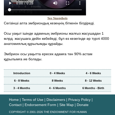
See Snapshots
Сегізінші апта эмбриондық кезеңнің біткенін білдіреді.
Осы уақыт ішінде адамның эмбрионы жалғыз жасушадан 1
млрд. жасушаға дейін көбейеді, бұл өз кезегінде әр түрлі 4000
анатомиялық құрылымды құрайды.
Эмбрион осы уақытта ересек адамға тән 90% астам
құрылымға ие болады.
Introduction
0 - 4 Weeks
4 - 6 Weeks
6 - 8 Weeks
8 Weeks
8 - 12 Weeks
3 - 4 Months
4 - 6 Months
6 Months - Birth
Home
|
Terms of Use
|
Disclaimers
|
Privacy Policy
|
Contact
|
Endorsement Form
|
Site Map
|
Donate
COPYRIGHT © 2001-2026 THE ENDOWMENT FOR HUMAN