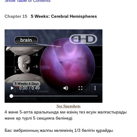
Show Table of Contents
Chapter 15
5 Weeks: Cerebral Hemispheres
See Snapshots
4 және 5-апта аралығында ми өзінің тез өсуін жалғастырады
және әр түрлі 5 секцияға бөлінеді.
Бас эмбрионның жалпы көлемінің 1/3 бөлігін құрайды.