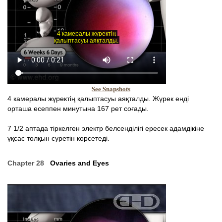
See Snapshots
4 камералы жүректің қалыптасуы аяқталды. Жүрек енді
орташа есеппен минутына 167 рет соғады.
7 1/2 аптада тіркелген электр белсенділігі ересек адамдікіне
ұқсас толқын суретін көрсетеді.
Chapter 28
Ovaries and Eyes