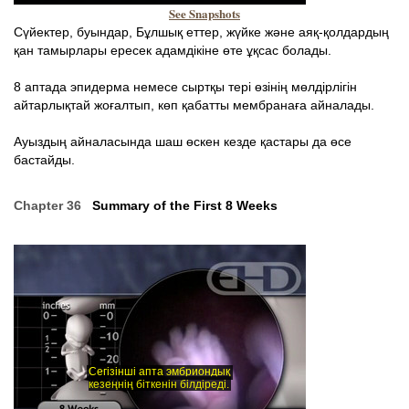
See Snapshots
Сүйектер, буындар, Бұлшық еттер, жүйке және аяқ-қолдардың
қан тамырлары ересек адамдікіне өте ұқсас болады.
8 аптада эпидерма немесе сыртқы тері өзінің мөлдірлігін
айтарлықтай жоғалтып, көп қабатты мембранаға айналады.
Ауыздың айналасында шаш өскен кезде қастары да өсе
бастайды.
Chapter 36
Summary of the First 8 Weeks