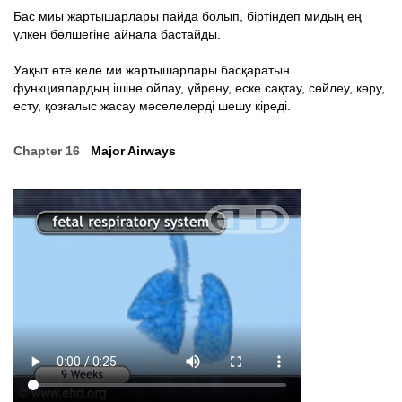
Бас миы жартышарлары пайда болып, біртіндеп мидың ең
үлкен бөлшегіне айнала бастайды.
Уақыт өте келе ми жартышарлары басқаратын
функциялардың ішіне ойлау, үйрену, еске сақтау, сөйлеу, көру,
есту, қозғалыс жасау мәселелерді шешу кіреді.
Chapter 16
Major Airways