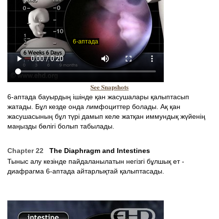
See Snapshots
6-аптада бауырдың ішінде қан жасушалары қалыптасып
жатады. Бұл кезде онда лимфоциттер болады. Ақ қан
жасушасының бұл түрі дамып келе жатқан иммундық жүйенің
маңызды бөлігі болып табылады.
Chapter 22
The Diaphragm and Intestines
Тыныс алу кезінде пайдаланылатын негізгі бұлшық ет -
диафрагма 6-аптада айтарлықтай қалыптасады.