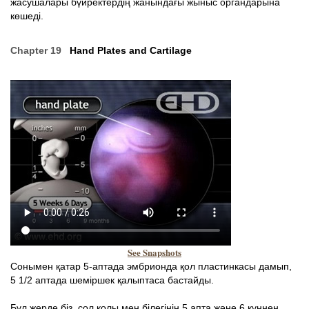
жасушалары бүйректердің жанындағы жыныс органдарына
көшеді.
Chapter 19
Hand Plates and Cartilage
See Snapshots
Сонымен қатар 5-аптада эмбрионда қол пластинкасы дамып,
5 1/2 аптада шеміршек қалыптаса бастайды.
Бұл жерде біз, сол қолы мен білегінің 5 апта және 6 күннен