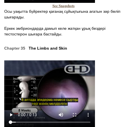
See Snapshots
Осы уақытта бүйректер қағанақ сұйықтығына ағатын зәр бөліп
шығарады.
Еркек эмбриондарда дамып келе жатқан ұрық бездері
тестостерон шығара бастайды.
Chapter 35
The Limbs and Skin