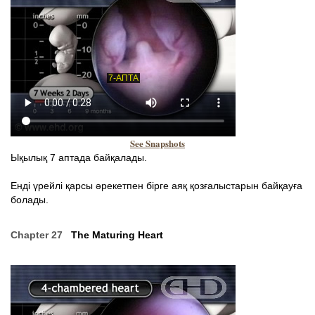
See Snapshots
Ықылық 7 аптада байқалады.
Енді үрейлі қарсы әрекетпен бірге аяқ қозғалыстарын байқауға
болады.
Chapter 27
The Maturing Heart