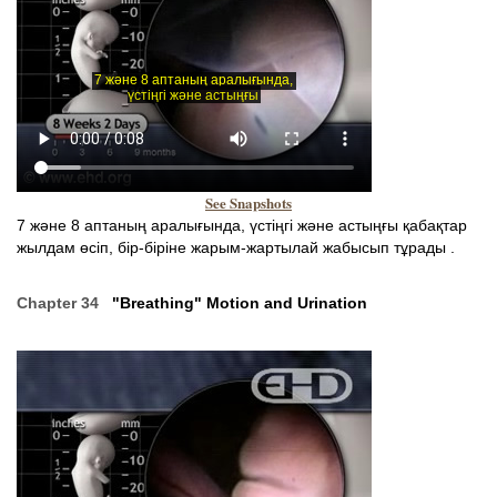
See Snapshots
7 және 8 аптаның аралығында, үстіңгі және астыңғы қабақтар
жылдам өсіп, бір-біріне жарым-жартылай жабысып тұрады .
Chapter 34
"Breathing" Motion and Urination