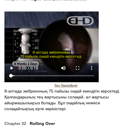
See Snapshots
8-аптада эмбрионның 75 пайызы оңқай екендігін көрсетеді.
Қалғандарының тең жартысыны солақай, ал жартысы
айырмашылықсыз болады. Бұл оңқайлық немесе
солақайлықтың ерте көріністері.
Chapter 32
Rolling Over