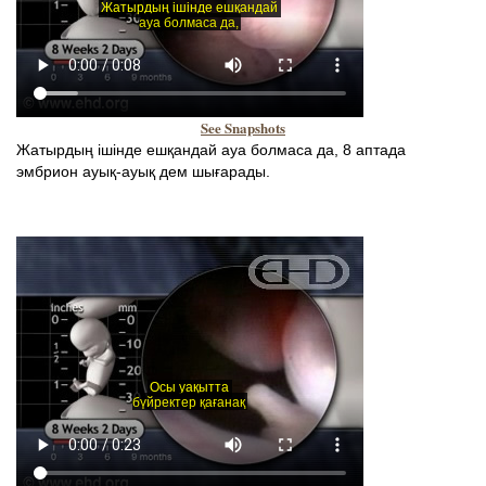
See Snapshots
Жатырдың ішінде ешқандай ауа болмаса да, 8 аптада
эмбрион ауық-ауық дем шығарады.