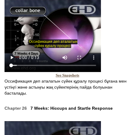
See Snapshots
Оссификация деп аталатын сүйек құралу процесі бұғана мен
үстіңгі және астыңғы жақ сүйектерінің пайда болуынан
басталады.
Chapter 26
7 Weeks: Hiccups and Startle Response