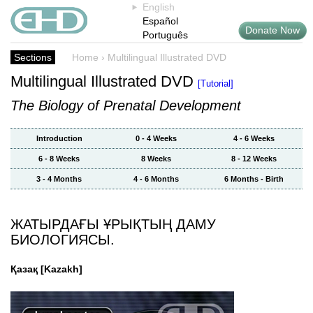
English
Español
Donate Now
Português
Sections
Home
›
Multilingual Illustrated DVD
Multilingual Illustrated DVD
[Tutorial]
The Biology of Prenatal Development
Introduction
0 - 4 Weeks
4 - 6 Weeks
6 - 8 Weeks
8 Weeks
8 - 12 Weeks
3 - 4 Months
4 - 6 Months
6 Months - Birth
ЖАТЫРДАҒЫ ҰРЫҚТЫҢ ДАМУ
БИОЛОГИЯСЫ.
Қазақ
[Kazakh]